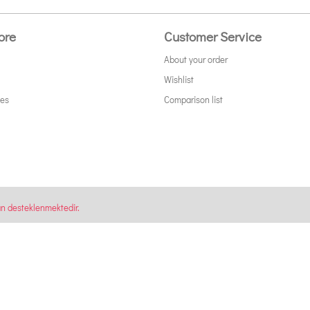
ore
Customer Service
About your order
Wishlist
tes
Comparison list
an desteklenmektedir.