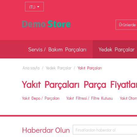
(TL)
Servis / Bakım Parçaları
Yedek Parçalar
Ana sayfa
/
Yedek Parçalar
/
Yakıt Parçaları
Yakıt Parçaları Parça Fiyatla
Yakıt Depo / Parçaları
Yakıt Filtresi / Filtre Kutusu
Yakıt Otom
Haberdar Olun