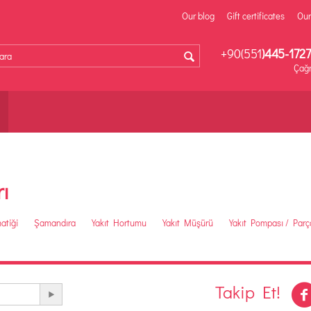
Our blog
Gift certificates
Our
+90(551
)445-1727
Çağr
rı
atiği
Şamandıra
Yakıt Hortumu
Yakıt Müşürü
Yakıt Pompası / Parça
Takip Et!