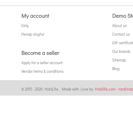
My account
Demo St
Giriş
About us
Hesap oluştur
Contact us
Gift certifica
Our brands
Become a seller
Sitemap
Apply for a seller account
Blog
Vendor terms & conditions
© 2015 - 2026 HobiLife. Made with Love by
Hobilife.com - tarafınd