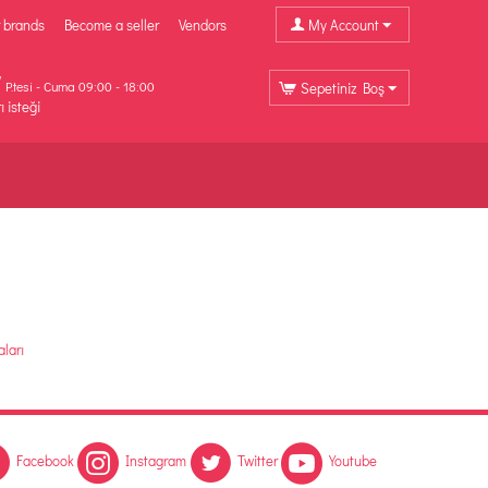
 brands
Become a seller
Vendors
My Account
P.tesi - Cuma 09:00 - 18:00
Sepetiniz Boş
ı isteği
ları
Facebook
Instagram
Twitter
Youtube