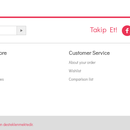
Takip Et!
ore
Customer Service
About your order
Wishlist
tes
Comparison list
an desteklenmektedir.