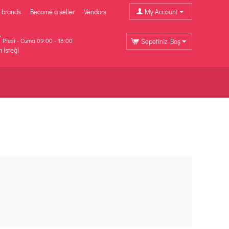
 brands
Become a seller
Vendors
My Account
P.tesi - Cuma 09:00 - 18:00
Sepetiniz Boş
ı isteği