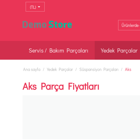
(TL)
Servis / Bakım Parçaları
Yedek Parçalar
Ana sayfa
/
Yedek Parçalar
/
Süspansiyon Parçaları
/
Aks
Aks Parça Fiyatları