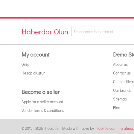
Haberdar Olun
My account
Demo St
Giriş
About us
Hesap oluştur
Contact us
Gift certifica
Our brands
Become a seller
Sitemap
Apply for a seller account
Blog
Vendor terms & conditions
© 2015 - 2026 HobiLife. Made with Love by
Hobilife.com - tarafınd