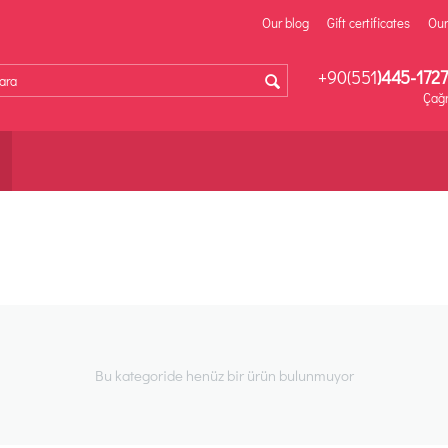
Our blog
Gift certificates
Our
+90(551
)445-1727
Çağr
Bu kategoride henüz bir ürün bulunmuyor