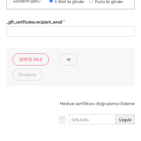
Gönderim şekli?
E-Mail ile gönder
Posta ile gönder
_gift_certificates.recipient_email
SEPETE EKLE
Önizleme
Hediye sertifikası doğrulama/ödeme
Uygula