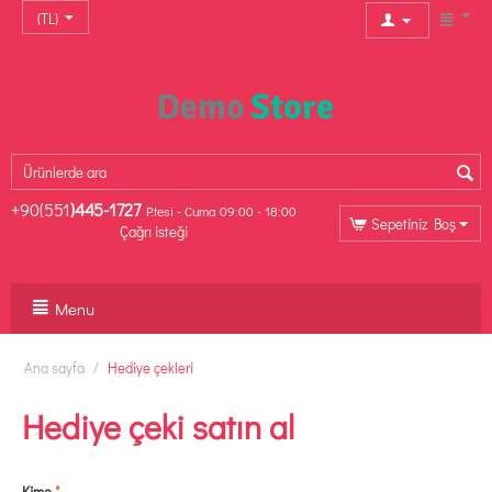
(TL)
+90(551
)445-1727
P.tesi - Cuma 09:00 - 18:00
Sepetiniz Boş
Çağrı isteği
Menu
Ana sayfa
/
Hediye çekleri
Hediye çeki satın al
Kime