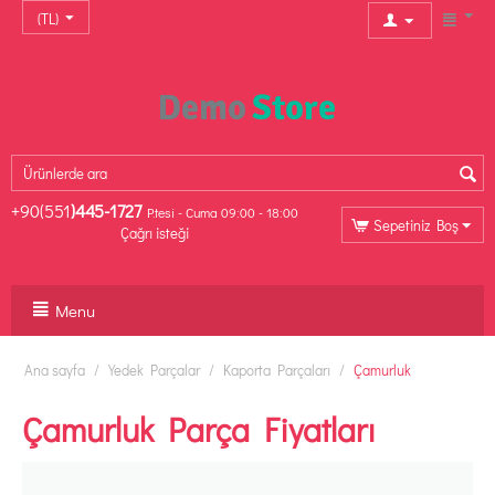
(TL)
+90(551
)445-1727
P.tesi - Cuma 09:00 - 18:00
Sepetiniz Boş
Çağrı isteği
Menu
Ana sayfa
/
Yedek Parçalar
/
Kaporta Parçaları
/
Çamurluk
Çamurluk Parça Fiyatları