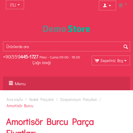
(TL)
+90(551
)445-1727
P.tesi - Cuma 09:00 - 18:00
Sepetiniz Boş
Çağrı isteği
Menu
Ana sayfa
/
Yedek Parçalar
/
Süspansiyon Parçaları
/
Amortisör Burcu
Amortisör Burcu Parça