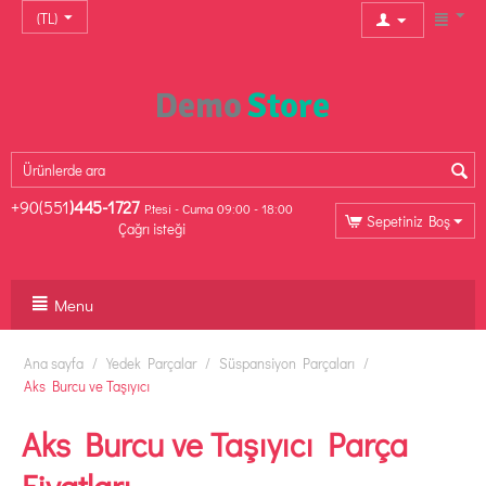
(TL)
+90(551
)445-1727
P.tesi - Cuma 09:00 - 18:00
Sepetiniz Boş
Çağrı isteği
Menu
Ana sayfa
/
Yedek Parçalar
/
Süspansiyon Parçaları
/
Aks Burcu ve Taşıyıcı
Aks Burcu ve Taşıyıcı Parça