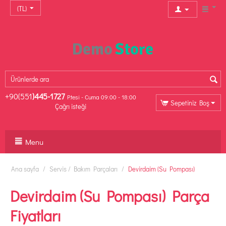
(TL)
+90(551
)445-1727
P.tesi - Cuma 09:00 - 18:00
Sepetiniz Boş
Çağrı isteği
Menu
Ana sayfa
/
Servis / Bakım Parçaları
/
Devirdaim (Su Pompası)
Devirdaim (Su Pompası) Parça
Fiyatları