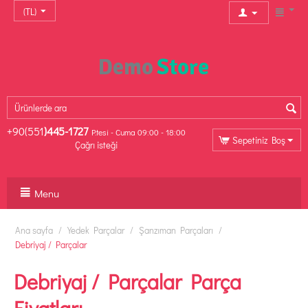
(TL)
+90(551
)445-1727
P.tesi - Cuma 09:00 - 18:00
Sepetiniz Boş
Çağrı isteği
Menu
Ana sayfa
/
Yedek Parçalar
/
Şanzıman Parçaları
/
Debriyaj / Parçalar
Debriyaj / Parçalar Parça