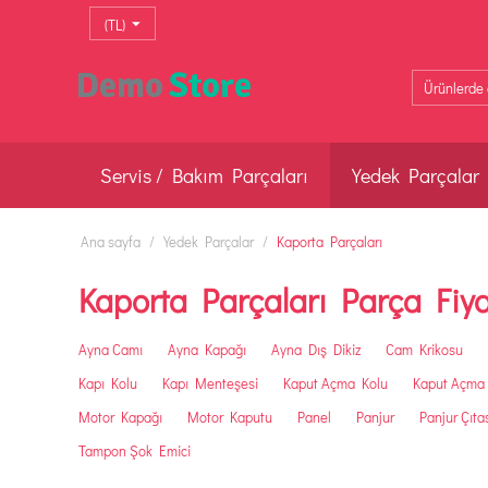
(TL)
Servis / Bakım Parçaları
Yedek Parçalar
Ana sayfa
/
Yedek Parçalar
/
Kaporta Parçaları
Kaporta Parçaları Parça Fiya
Ayna Camı
Ayna Kapağı
Ayna Dış Dikiz
Cam Krikosu
Kapı Kolu
Kapı Menteşesi
Kaput Açma Kolu
Kaput Açma 
Motor Kapağı
Motor Kaputu
Panel
Panjur
Panjur Çıta
Tampon Şok Emici