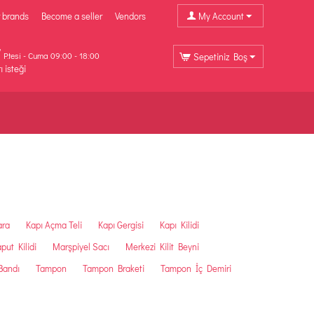
 brands
Become a seller
Vendors
My Account
P.tesi - Cuma 09:00 - 18:00
Sepetiniz Boş
ı isteği
ara
Kapı Açma Teli
Kapı Gergisi
Kapı Kilidi
put Kilidi
Marşpiyel Sacı
Merkezi Kilit Beyni
Bandı
Tampon
Tampon Braketi
Tampon İç Demiri