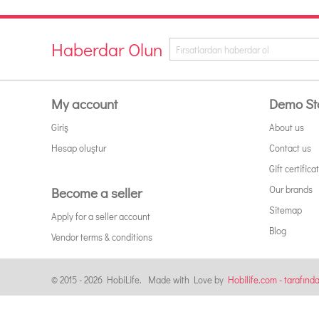
Haberdar Olun
My account
Demo St
Giriş
About us
Hesap oluştur
Contact us
Gift certifica
Our brands
Become a seller
Sitemap
Apply for a seller account
Blog
Vendor terms & conditions
© 2015 - 2026 HobiLife. Made with Love by
Hobilife.com - tarafınd