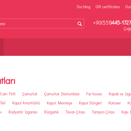
Our blog
Gift certificates
Our
+90(551
)445-1727
Çağr
tları
Cam Fitili
Çamurluk
Çamurluk Davlumbazı
Far Yuvası
Kapak ve Izg
Teli
Kaput Amortisörü
Kaput Menteşe
Kaput Süngeri
Karoser
Ka
sı
Radyatör Izgarası
Rüzgarlık
Tavan Çıtası
Tampon Çıtası
Kapı 