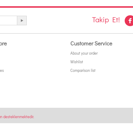
Takip Et!
ore
Customer Service
About your order
Wishlist
tes
Comparison list
an desteklenmektedir.