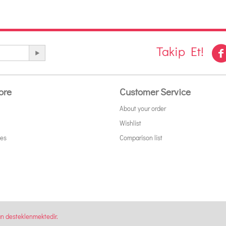
Takip Et!
ore
Customer Service
About your order
Wishlist
tes
Comparison list
an desteklenmektedir.