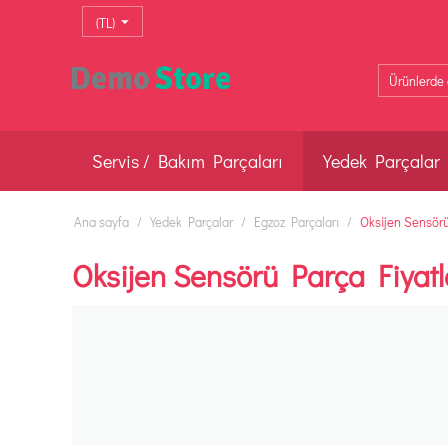
(TL)
Servis / Bakım Parçaları
Yedek Parçalar
Ana sayfa
/
Yedek Parçalar
/
Egzoz Parçaları
/
Oksijen Sensör
Oksijen Sensörü Parça Fiyatl