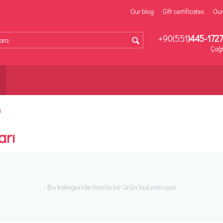
Our blog
Gift certificates
Our
+90(551
)445-1727
Çağr
ü
arı
Bu kategoride henüz bir ürün bulunmuyor