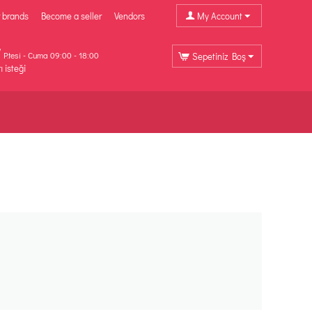
 brands
Become a seller
Vendors
My Account
P.tesi - Cuma 09:00 - 18:00
Sepetiniz Boş
ı isteği