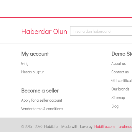
Haberdar Olun
My account
Demo St
Giriş
About us
Hesap oluştur
Contact us
Gift certifica
Our brands
Become a seller
Sitemap
Apply for a seller account
Blog
Vendor terms & conditions
© 2015 - 2026 HobiLife. Made with Love by
Hobilife.com - tarafınd