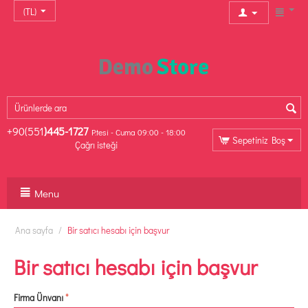
(TL)
+90(551
)445-1727
P.tesi - Cuma 09:00 - 18:00
Sepetiniz Boş
Çağrı isteği
Menu
Ana sayfa
/
Bir satıcı hesabı için başvur
Bir satıcı hesabı için başvur
Firma Ünvanı