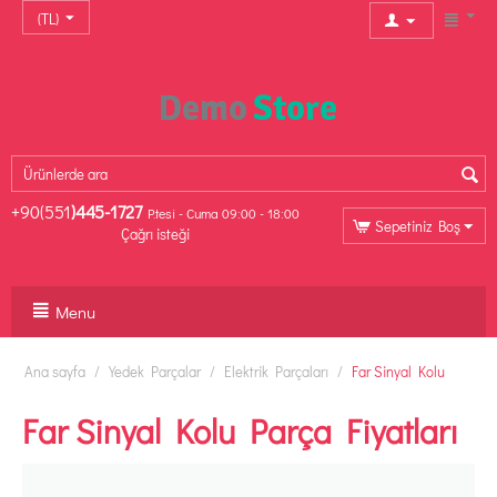
(TL)
+90(551
)445-1727
P.tesi - Cuma 09:00 - 18:00
Sepetiniz Boş
Çağrı isteği
Menu
Ana sayfa
/
Yedek Parçalar
/
Elektrik Parçaları
/
Far Sinyal Kolu
Far Sinyal Kolu Parça Fiyatları