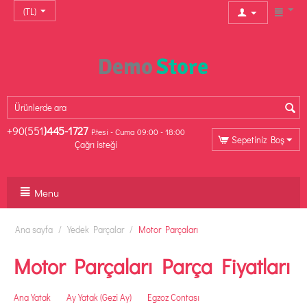
(TL)
+90(551
)445-1727
P.tesi - Cuma 09:00 - 18:00
Sepetiniz Boş
Çağrı isteği
Menu
Ana sayfa
/
Yedek Parçalar
/
Motor Parçaları
Motor Parçaları Parça Fiyatları
Ana Yatak
Ay Yatak (Gezi Ay)
Egzoz Contası