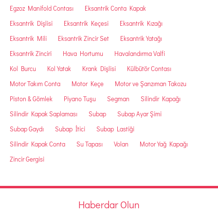
Egzoz Manifold Contası
Eksantrik Conta Kapak
Eksantrik Dişlisi
Eksantrik Keçesi
Eksantrik Kızağı
Eksantrik Mili
Eksantrik Zincir Set
Eksantrik Yatağı
Eksantrik Zinciri
Hava Hortumu
Havalandırma Valfi
Kol Burcu
Kol Yatak
Krank Dişlisi
Külbütör Contası
Motor Takım Conta
Motor Keçe
Motor ve Şanzıman Takozu
Piston & Gömlek
Piyano Tuşu
Segman
Silindir Kapağı
Silindir Kapak Saplaması
Subap
Subap Ayar Şimi
Subap Gaydı
Subap İtici
Subap Lastiği
Silindir Kapak Conta
Su Tapası
Volan
Motor Yağ Kapağı
Zincir Gergisi
Haberdar Olun