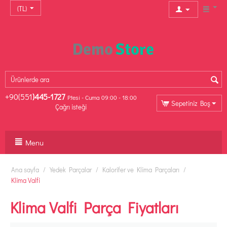
(TL)
+90(551
)445-1727
P.tesi - Cuma 09:00 - 18:00
Sepetiniz Boş
Çağrı isteği
Menu
Ana sayfa
/
Yedek Parçalar
/
Kalorifer ve Klima Parçaları
/
Klima Valfi
Klima Valfi Parça Fiyatları