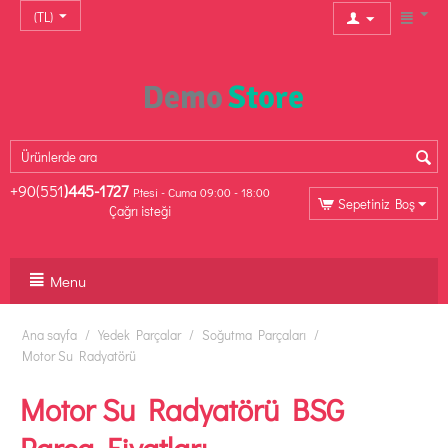
(TL)
+90(551
)445-1727
P.tesi - Cuma 09:00 - 18:00
Sepetiniz Boş
Çağrı isteği
Menu
Ana sayfa
/
Yedek Parçalar
/
Soğutma Parçaları
/
Motor Su Radyatörü
Motor Su Radyatörü BSG