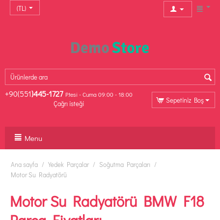
(TL)
+90(551
)445-1727
P.tesi - Cuma 09:00 - 18:00
Sepetiniz Boş
Çağrı isteği
Menu
Ana sayfa
/
Yedek Parçalar
/
Soğutma Parçaları
/
Motor Su Radyatörü
Motor Su Radyatörü BMW F18