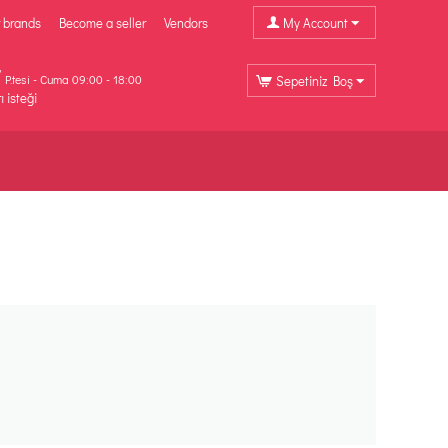
 brands
Become a seller
Vendors
My Account
P.tesi - Cuma 09:00 - 18:00
Sepetiniz Boş
ı isteği