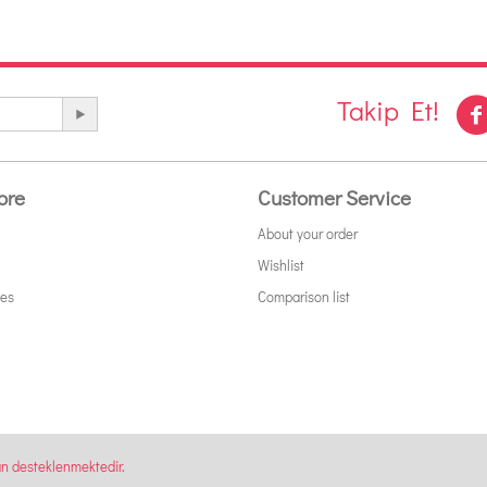
Takip Et!
ore
Customer Service
About your order
Wishlist
tes
Comparison list
an desteklenmektedir.