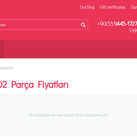
Our blog
Gift certificates
Our
+90(551
)445-1727
Çağr
adyatörü
 Parça Fiyatları
Bu kategoride henüz bir ürün bulunmuyor