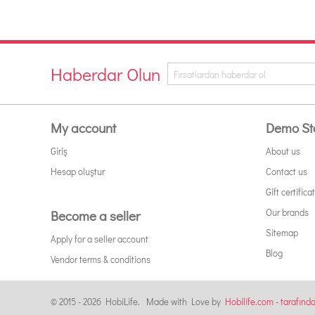
Haberdar Olun
My account
Demo St
Giriş
About us
Hesap oluştur
Contact us
Gift certifica
Our brands
Become a seller
Sitemap
Apply for a seller account
Blog
Vendor terms & conditions
© 2015 - 2026 HobiLife. Made with Love by
Hobilife.com - tarafınd