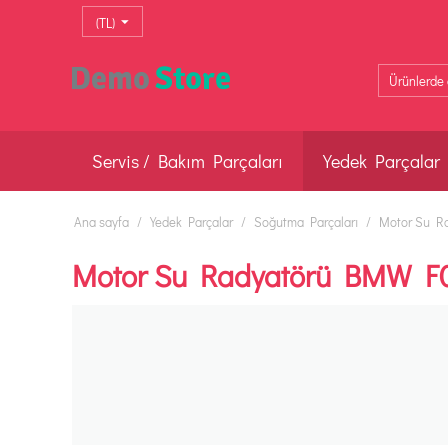
(TL)
Servis / Bakım Parçaları
Yedek Parçalar
Ana sayfa
/
Yedek Parçalar
/
Soğutma Parçaları
/
Motor Su R
Motor Su Radyatörü BMW F02